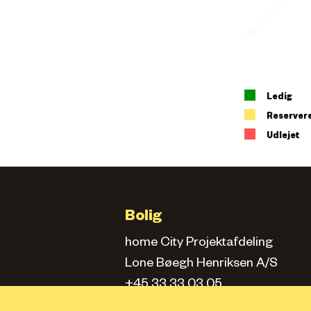
Ledig
Reserver
Udlejet
Bolig
home City Projektafdeling
Lone Bøegh Henriksen A/S
+45 33 33 03 05
city.projektafd@home.dk