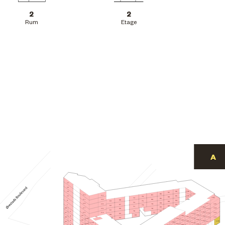
2
2
Rum
Etage
17
15
106
96
13
91
86
111
81
33
32
105
95
11
76
90
116
73
85
31
80
30
104
68
94
9
75
63
89
72
84
29
121
115
28
79
67
93
7
74
62
88
71
126
83
27
114
38
78
120
26
66
61
131
70
82
5
125
77
25
113
24
37
119
65
136
60
130
69
146
23
4
124
141
112
36
118
64
59
135
152
230
129
22
145
3
123
L.09
140
117
35
158
224
134
151
229
128
144
21
2
122