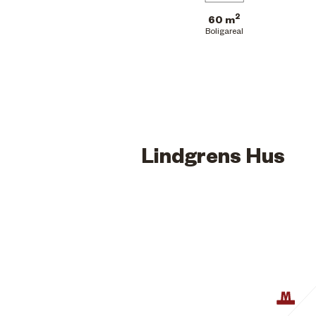
2
60 m
Boligareal
Lindgrens Hus