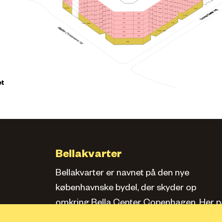
164
139
34
157
218
223
133
150
228
127
170
143
20
1
163
212
138
156
217
132
222
176
149
206
227
Apotek
142
19
169
L.08
162
211
182
137
155
216
200
221
148
175
205
226
18
168
161
210
181
188
194
154
215
199
220
L.05
147
174
204
225
167
160
209
180
193
187
153
198
214
219
173
203
166
159
208
179
L.01
186
192
Føtex / Netto
213
197
172
202
165
207
178
185
191
196
171
201
Føtex / Netto
177
184
190
195
183
189
Café
et
Bellakvarter
Bellakvarter er navnet på den nye
københavnske bydel, der skyder op
omkring Bella Center Copenhagen. Her pa
siden kan du læse om kvarteret, se bolige