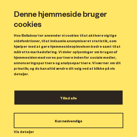
Denne hjemmeside bruger
cookies
Hos Bellakvarter anvender vi cookies til at aktivere vigtige
sidefunktioner, til at indsamle anonymiseret statistik, som
hjælper med at gøre hjemmesideoplevelsen bedre samt til at
målrette markedsføring. Vi deler oplysninger om brugen af
Forrige
N
hjemmesiden med vores partnere inden for sociale medier,
annonceringspartnere og analysepartnere. Vi værner om dit
privatliv, og du kan altid ændre dit valg ved at klikke på vis
detaljer.
Tillad alle
Bolig 89
Kun nødvendige
Indflytning: 01/11/2023
Boligen er udlejet.
Vis detaljer