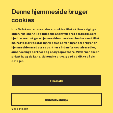
Denne hjemmeside bruger
cookies
Hos Bellakvarter anvender vi cookies til at aktivere vigtige
sidefunktioner, til at indsamle anonymiseret statistik, som
hjælper med at gøre hjemmesideoplevelsen bedre samt til at
målrette markedsføring. Vi deler oplysninger om brugen af
Forrige
N
hjemmesiden med vores partnere inden for sociale medier,
annonceringspartnere og analysepartnere. Vi værner om dit
privatliv, og du kan altid ændre dit valg ved at klikke på vis
detaljer.
Tillad alle
Bolig 95
Kun nødvendige
Indflytning: 15/01/2025
Boligen er udlejet.
Vis detaljer