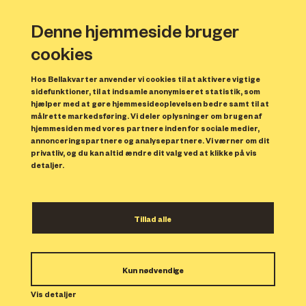
Denne hjemmeside bruger
cookies
Hos Bellakvarter anvender vi cookies til at aktivere vigtige
sidefunktioner, til at indsamle anonymiseret statistik, som
hjælper med at gøre hjemmesideoplevelsen bedre samt til at
målrette markedsføring. Vi deler oplysninger om brugen af
Forrige
N
hjemmesiden med vores partnere inden for sociale medier,
annonceringspartnere og analysepartnere. Vi værner om dit
privatliv, og du kan altid ændre dit valg ved at klikke på vis
detaljer.
Tillad alle
Bolig 107
Kun nødvendige
Indflytning: 15/01/2024
Boligen er udlejet.
Vis detaljer