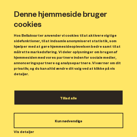
Denne hjemmeside bruger
cookies
Hos Bellakvarter anvender vi cookies til at aktivere vigtige
sidefunktioner, til at indsamle anonymiseret statistik, som
hjælper med at gøre hjemmesideoplevelsen bedre samt til at
målrette markedsføring. Vi deler oplysninger om brugen af
Forrige
N
hjemmesiden med vores partnere inden for sociale medier,
annonceringspartnere og analysepartnere. Vi værner om dit
privatliv, og du kan altid ændre dit valg ved at klikke på vis
detaljer.
Tillad alle
Bolig 113
Kun nødvendige
Indflytning: 15/01/2024
Boligen er udlejet.
Vis detaljer