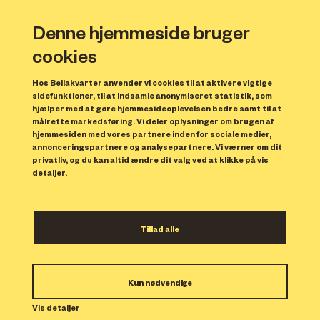
Denne hjemmeside bruger
cookies
Hos Bellakvarter anvender vi cookies til at aktivere vigtige
sidefunktioner, til at indsamle anonymiseret statistik, som
hjælper med at gøre hjemmesideoplevelsen bedre samt til at
målrette markedsføring. Vi deler oplysninger om brugen af
Forrige
N
hjemmesiden med vores partnere inden for sociale medier,
annonceringspartnere og analysepartnere. Vi værner om dit
privatliv, og du kan altid ændre dit valg ved at klikke på vis
detaljer.
Tillad alle
Bolig 119
Kun nødvendige
Indflytning: 15/01/2024
Boligen er udlejet.
Vis detaljer