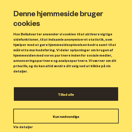
Denne hjemmeside bruger
cookies
Hos Bellakvarter anvender vi cookies til at aktivere vigtige
sidefunktioner, til at indsamle anonymiseret statistik, som
hjælper med at gøre hjemmesideoplevelsen bedre samt til at
målrette markedsføring. Vi deler oplysninger om brugen af
Forrige
N
hjemmesiden med vores partnere inden for sociale medier,
annonceringspartnere og analysepartnere. Vi værner om dit
privatliv, og du kan altid ændre dit valg ved at klikke på vis
detaljer.
Tillad alle
Bolig 133
Kun nødvendige
Indflytning: 01/06/2025
Boligen er udlejet.
Vis detaljer