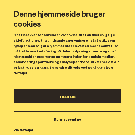
Denne hjemmeside bruger
cookies
Hos Bellakvarter anvender vi cookies til at aktivere vigtige
sidefunktioner, til at indsamle anonymiseret statistik, som
hjælper med at gøre hjemmesideoplevelsen bedre samt til at
målrette markedsføring. Vi deler oplysninger om brugen af
Forrige
N
hjemmesiden med vores partnere inden for sociale medier,
annonceringspartnere og analysepartnere. Vi værner om dit
privatliv, og du kan altid ændre dit valg ved at klikke på vis
detaljer.
Tillad alle
Bolig 141
Kun nødvendige
Indflytning: 15/01/2024
Boligen er udlejet.
Vis detaljer