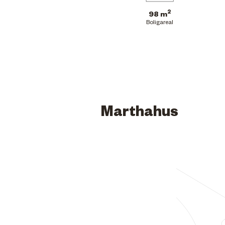
2
98 m
Boligareal
Marthahus