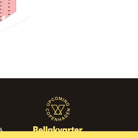
119
112
116
109
113
106
110
103
107
104
̊