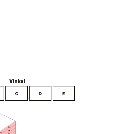
121
118
122
115