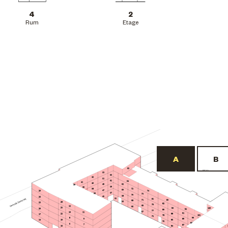
4
2
Rum
Etage
65
BF22
53
63
42
51
61
64
41
40
62
49
30
59
39
72
38
60
47
29
74
57
36
73
70
58
45
26
55
81
71
83
68
56
28
23
82
79
69
12
66
25
90
120
20
92
80
77
67
10
11
91
22
88
17
101
78
75
8
99
9
89
19
86
14
76
97
6
7
87
84
16