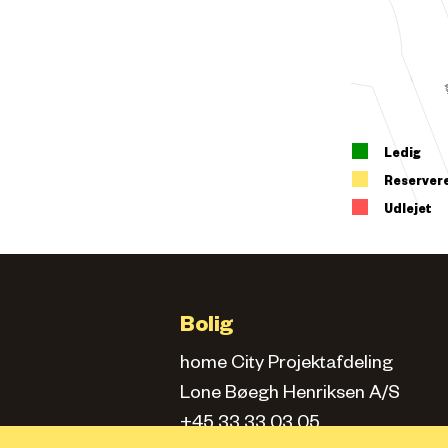
Ledig
Reserver
Udlejet
Bolig
home City Projektafdeling
Lone Bøegh Henriksen A/S
+45 33 33 03 05