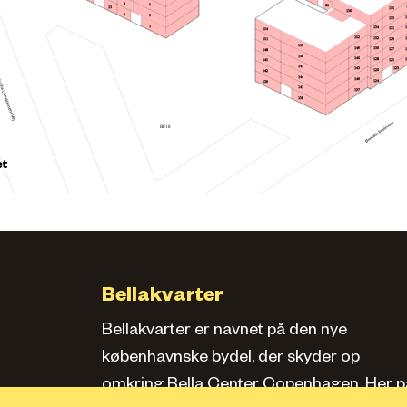
4
5
85
13
135
136
2
3
133
1
134
131
154
152
132
129
151
153
149
130
127
148
150
146
128
145
125
147
123
143
126
142
144
140
124
139
141
137
138
BF18
et
Bellakvarter
Bellakvarter er navnet på den nye
københavnske bydel, der skyder op
omkring Bella Center Copenhagen. Her pa