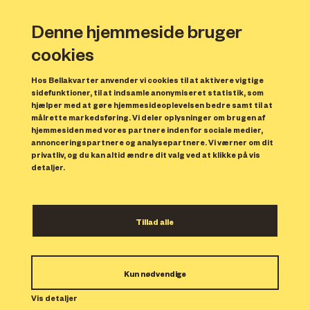
Denne hjemmeside bruger
cookies
Hos Bellakvarter anvender vi cookies til at aktivere vigtige
sidefunktioner, til at indsamle anonymiseret statistik, som
hjælper med at gøre hjemmesideoplevelsen bedre samt til at
målrette markedsføring. Vi deler oplysninger om brugen af
Forrige
N
hjemmesiden med vores partnere inden for sociale medier,
annonceringspartnere og analysepartnere. Vi værner om dit
privatliv, og du kan altid ændre dit valg ved at klikke på vis
detaljer.
Tillad alle
Bolig 162
Kun nødvendige
Indflytning: 01/03/2024
Boligen er udlejet.
Vis detaljer