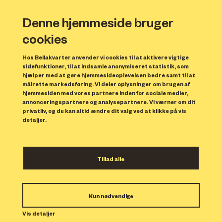
Denne hjemmeside bruger
cookies
Hos Bellakvarter anvender vi cookies til at aktivere vigtige
sidefunktioner, til at indsamle anonymiseret statistik, som
hjælper med at gøre hjemmesideoplevelsen bedre samt til at
målrette markedsføring. Vi deler oplysninger om brugen af
Forrige
N
hjemmesiden med vores partnere inden for sociale medier,
annonceringspartnere og analysepartnere. Vi værner om dit
privatliv, og du kan altid ændre dit valg ved at klikke på vis
detaljer.
Tillad alle
Bolig 184
Kun nødvendige
Indflytning: 15/01/2025
Boligen er udlejet.
Vis detaljer