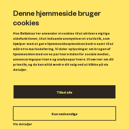
Denne hjemmeside bruger
cookies
Hos Bellakvarter anvender vi cookies til at aktivere vigtige
sidefunktioner, til at indsamle anonymiseret statistik, som
hjælper med at gøre hjemmesideoplevelsen bedre samt til at
målrette markedsføring. Vi deler oplysninger om brugen af
Forrige
N
hjemmesiden med vores partnere inden for sociale medier,
annonceringspartnere og analysepartnere. Vi værner om dit
privatliv, og du kan altid ændre dit valg ved at klikke på vis
detaljer.
Tillad alle
Bolig 186
Kun nødvendige
Indflytning: 01/03/2024
Boligen er udlejet.
Vis detaljer