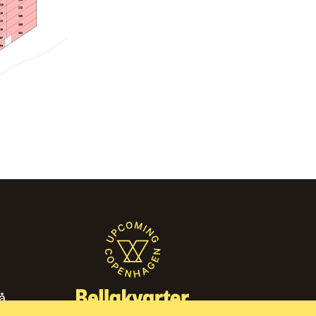
119
112
116
109
113
106
110
103
107
104
̊