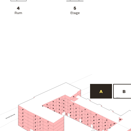
4
5
Rum
Etage
65
BF22
53
63
42
51
61
64
41
40
62
49
30
59
39
72
38
60
47
29
74
57
36
73
70
58
45
26
55
81
71
83
68
56
28
23
82
79
69
12
66
25
90
120
20
92
80
77
67
10
11
91
22
88
17
101
78
75
8
99
9
89
19
86
14
76
97
6
7
87
84
16