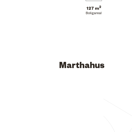
2
127 m
Boligareal
Marthahus