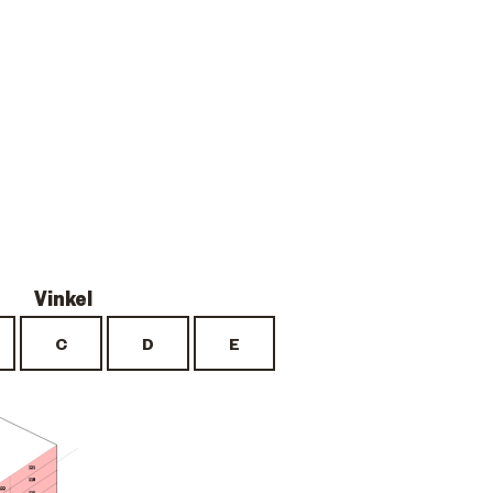
121
118
122
115