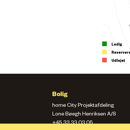
Ledig
Reserver
Udlejet
Bolig
home City Projektafdeling
Lone Bøegh Henriksen A/S
+45 33 33 03 05