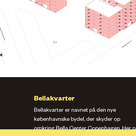
4
5
85
13
135
136
2
3
133
1
134
131
154
152
132
129
151
153
149
130
127
148
150
146
128
145
125
147
123
143
126
142
144
140
124
139
141
137
138
BF18
et
Bellakvarter
Bellakvarter er navnet på den nye
københavnske bydel, der skyder op
omkring Bella Center Copenhagen. Her pa