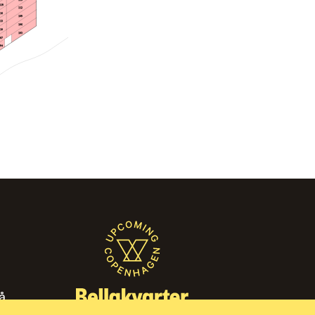
119
112
116
109
113
106
110
103
107
104
̊