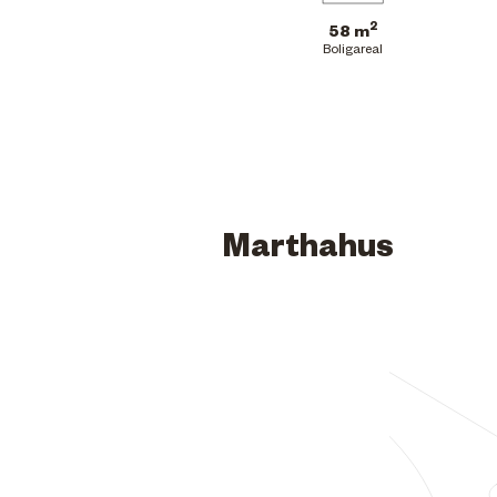
2
58 m
Boligareal
Marthahus