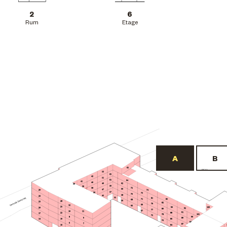
2
6
Rum
Etage
65
BF22
53
63
42
51
61
64
41
40
62
49
30
59
39
72
38
60
47
29
74
57
36
73
70
58
45
26
55
81
71
83
68
56
28
23
82
79
69
12
66
25
90
120
20
92
80
77
67
10
11
91
22
88
17
101
78
75
8
99
9
89
19
86
14
76
97
6
7
87
84
16