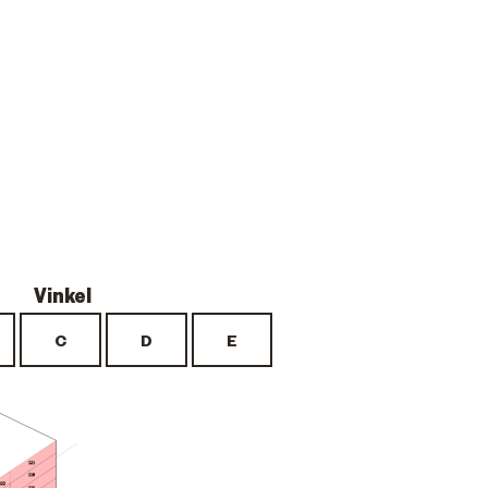
121
118
122
115