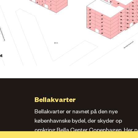
4
5
85
13
135
136
2
3
133
1
134
131
154
152
132
129
151
153
149
130
127
148
150
146
128
145
125
147
123
143
126
142
144
140
124
139
141
137
138
BF18
et
Bellakvarter
Bellakvarter er navnet på den nye
københavnske bydel, der skyder op
omkring Bella Center Copenhagen. Her pa