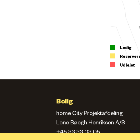
Ledig
Reserver
Udlejet
Bolig
home City Projektafdeling
Lone Bøegh Henriksen A/S
+45 33 33 03 05