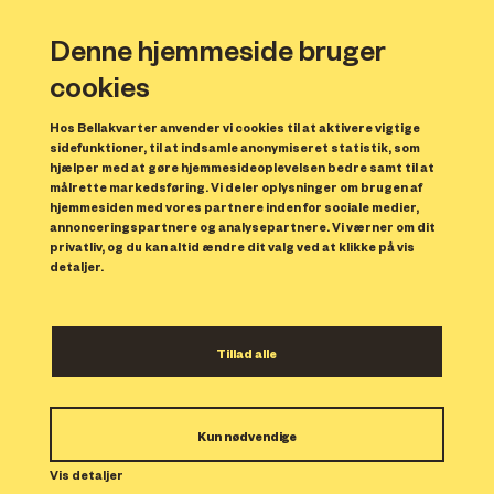
Denne hjemmeside bruger
cookies
Hos Bellakvarter anvender vi cookies til at aktivere vigtige
sidefunktioner, til at indsamle anonymiseret statistik, som
hjælper med at gøre hjemmesideoplevelsen bedre samt til at
målrette markedsføring. Vi deler oplysninger om brugen af
Forrige
N
hjemmesiden med vores partnere inden for sociale medier,
annonceringspartnere og analysepartnere. Vi værner om dit
privatliv, og du kan altid ændre dit valg ved at klikke på vis
detaljer.
Tillad alle
Bolig 211
Kun nødvendige
Indflytning: 01/03/2024
Boligen er udlejet.
Vis detaljer