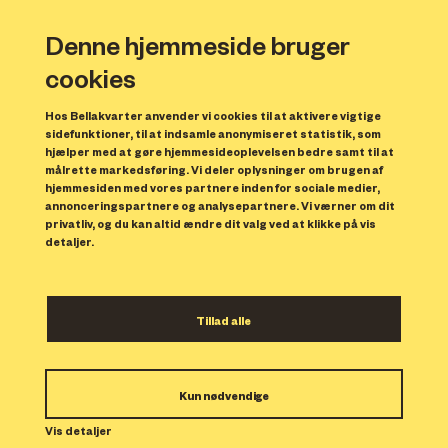
Denne hjemmeside bruger
cookies
Hos Bellakvarter anvender vi cookies til at aktivere vigtige
sidefunktioner, til at indsamle anonymiseret statistik, som
hjælper med at gøre hjemmesideoplevelsen bedre samt til at
målrette markedsføring. Vi deler oplysninger om brugen af
Forrige
N
hjemmesiden med vores partnere inden for sociale medier,
annonceringspartnere og analysepartnere. Vi værner om dit
privatliv, og du kan altid ændre dit valg ved at klikke på vis
detaljer.
Tillad alle
Bolig 214
Kun nødvendige
Indflytning: 01/03/2024
Boligen er udlejet.
Vis detaljer