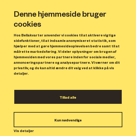
Denne hjemmeside bruger
cookies
Hos Bellakvarter anvender vi cookies til at aktivere vigtige
sidefunktioner, til at indsamle anonymiseret statistik, som
hjælper med at gøre hjemmesideoplevelsen bedre samt til at
målrette markedsføring. Vi deler oplysninger om brugen af
Forrige
N
hjemmesiden med vores partnere inden for sociale medier,
annonceringspartnere og analysepartnere. Vi værner om dit
privatliv, og du kan altid ændre dit valg ved at klikke på vis
detaljer.
Tillad alle
Bolig 226
Kun nødvendige
Indflytning: 01/03/2024
Boligen er udlejet.
Vis detaljer