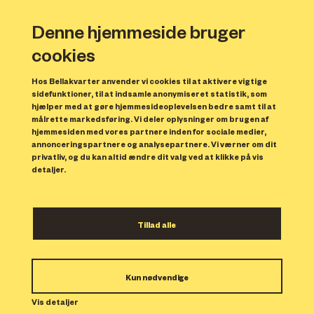
Denne hjemmeside bruger
cookies
Hos Bellakvarter anvender vi cookies til at aktivere vigtige
sidefunktioner, til at indsamle anonymiseret statistik, som
hjælper med at gøre hjemmesideoplevelsen bedre samt til at
målrette markedsføring. Vi deler oplysninger om brugen af
Forrige
N
hjemmesiden med vores partnere inden for sociale medier,
annonceringspartnere og analysepartnere. Vi værner om dit
privatliv, og du kan altid ændre dit valg ved at klikke på vis
detaljer.
Tillad alle
Bolig 23
Kun nødvendige
Indflytning: 15/01/2024
Boligen er udlejet.
Vis detaljer