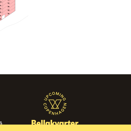
119
112
116
109
113
106
110
103
107
104
̊