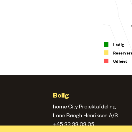
Ledig
Reserver
Udlejet
Bolig
home City Projektafdeling
Lone Bøegh Henriksen A/S
+45 33 33 03 05