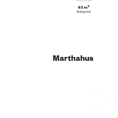
2
63 m
Boligareal
Marthahus