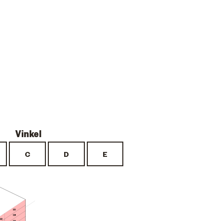
121
118
122
115