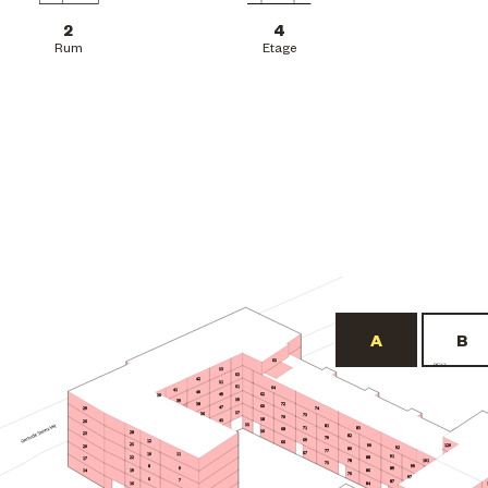
2
4
Rum
Etage
65
BF22
53
63
42
51
61
64
41
40
62
49
30
59
39
72
38
60
47
29
74
57
36
73
70
58
45
26
55
81
71
83
68
56
28
23
82
79
69
12
66
25
90
120
20
92
80
77
67
10
11
91
22
88
17
101
78
75
8
99
9
89
19
86
14
76
97
6
7
87
84
16