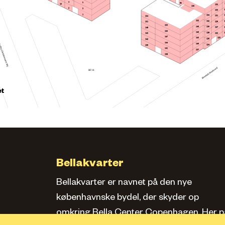
4
5
85
13
135
136
2
3
133
1
134
131
154
152
132
129
151
153
149
130
127
148
150
146
128
145
125
147
123
143
126
142
144
140
124
139
141
137
138
BF18
et
Bellakvarter
Bellakvarter er navnet på den nye
københavnske bydel, der skyder op
omkring Bella Center Copenhagen. Her pa