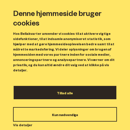
Denne hjemmeside bruger
cookies
Hos Bellakvarter anvender vi cookies til at aktivere vigtige
sidefunktioner, til at indsamle anonymiseret statistik, som
hjælper med at gøre hjemmesideoplevelsen bedre samt til at
målrette markedsføring. Vi deler oplysninger om brugen af
Forrige
N
hjemmesiden med vores partnere inden for sociale medier,
annonceringspartnere og analysepartnere. Vi værner om dit
privatliv, og du kan altid ændre dit valg ved at klikke på vis
detaljer.
Tillad alle
Bolig 252
Kun nødvendige
Indflytning: 01/03/2024
Boligen er udlejet.
Vis detaljer