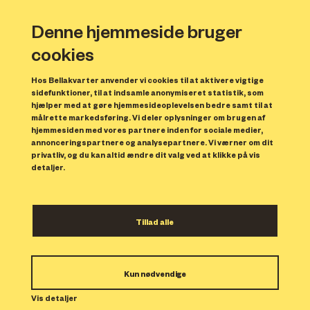
Denne hjemmeside bruger
cookies
Hos Bellakvarter anvender vi cookies til at aktivere vigtige
sidefunktioner, til at indsamle anonymiseret statistik, som
hjælper med at gøre hjemmesideoplevelsen bedre samt til at
målrette markedsføring. Vi deler oplysninger om brugen af
Forrige
N
hjemmesiden med vores partnere inden for sociale medier,
annonceringspartnere og analysepartnere. Vi værner om dit
privatliv, og du kan altid ændre dit valg ved at klikke på vis
detaljer.
Tillad alle
Bolig 256
Kun nødvendige
Indflytning: 01/03/2024
Boligen er udlejet.
Vis detaljer