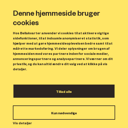
Denne hjemmeside bruger
cookies
Hos Bellakvarter anvender vi cookies til at aktivere vigtige
sidefunktioner, til at indsamle anonymiseret statistik, som
hjælper med at gøre hjemmesideoplevelsen bedre samt til at
målrette markedsføring. Vi deler oplysninger om brugen af
Forrige
N
hjemmesiden med vores partnere inden for sociale medier,
annonceringspartnere og analysepartnere. Vi værner om dit
privatliv, og du kan altid ændre dit valg ved at klikke på vis
detaljer.
Tillad alle
Bolig 263
Kun nødvendige
Indflytning: 01/03/2024
Boligen er udlejet.
Vis detaljer