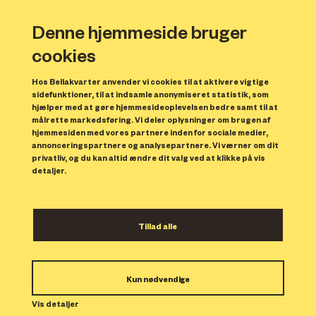
Denne hjemmeside bruger
cookies
Hos Bellakvarter anvender vi cookies til at aktivere vigtige
sidefunktioner, til at indsamle anonymiseret statistik, som
hjælper med at gøre hjemmesideoplevelsen bedre samt til at
målrette markedsføring. Vi deler oplysninger om brugen af
Forrige
N
hjemmesiden med vores partnere inden for sociale medier,
annonceringspartnere og analysepartnere. Vi værner om dit
privatliv, og du kan altid ændre dit valg ved at klikke på vis
detaljer.
Tillad alle
Bolig 264
Kun nødvendige
Indflytning: 01/03/2024
Boligen er udlejet.
Vis detaljer