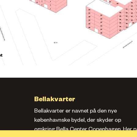
4
5
85
13
135
136
2
3
133
1
134
131
154
152
132
129
151
153
149
130
127
148
150
146
128
145
125
147
123
143
126
142
144
140
124
139
141
137
138
BF18
et
Bellakvarter
Bellakvarter er navnet på den nye
københavnske bydel, der skyder op
omkring Bella Center Copenhagen. Her pa