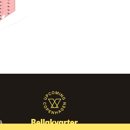
119
112
116
109
113
106
110
103
107
104
̊