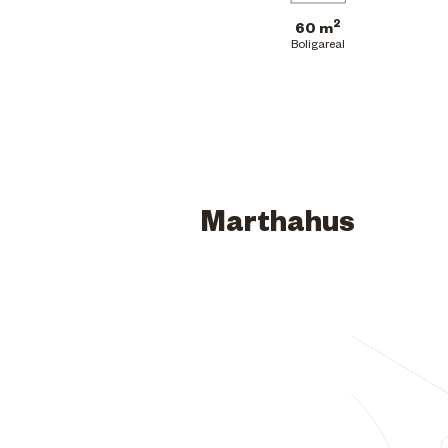
2
60 m
Boligareal
Marthahus