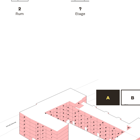
2
?
Rum
Etage
65
BF22
53
63
42
51
61
64
41
40
62
49
30
59
39
72
38
60
47
29
74
57
36
73
70
58
45
26
55
81
71
83
68
56
28
23
82
79
69
12
66
25
90
120
20
92
80
77
67
10
11
91
22
88
17
101
78
75
8
99
9
89
19
86
14
76
97
6
7
87
84
16