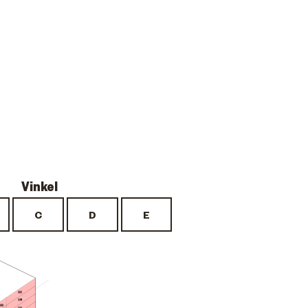
121
118
122
115