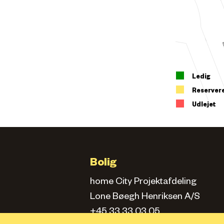
Ledig
Reserver
Udlejet
Bolig
home City Projektafdeling
Lone Bøegh Henriksen A/S
+45 33 33 03 05