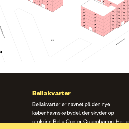
4
5
85
13
135
136
2
3
133
1
134
131
154
152
132
129
151
153
149
130
127
148
150
146
128
145
125
147
123
143
126
142
144
140
124
139
141
137
138
BF18
et
Bellakvarter
Bellakvarter er navnet på den nye
københavnske bydel, der skyder op
omkring Bella Center Copenhagen. Her pa