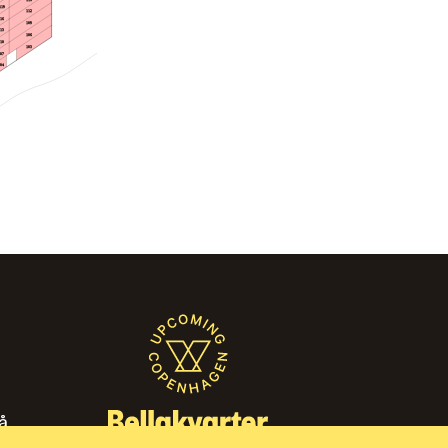
119
112
116
109
113
106
110
103
107
104
̊