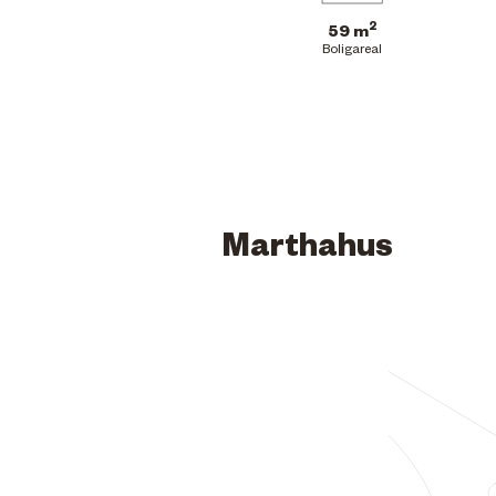
2
59 m
Boligareal
Marthahus