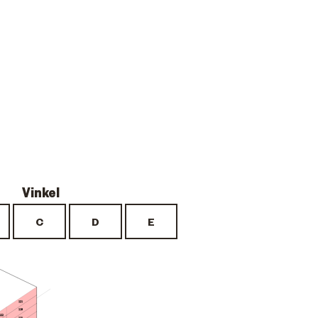
121
118
122
115