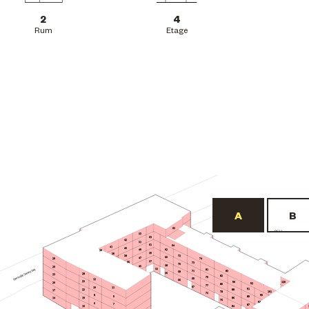
2
4
Rum
Etage
65
BF22
53
63
42
51
61
64
41
40
62
49
30
59
39
72
38
60
47
29
74
57
36
73
70
58
45
26
55
81
71
83
68
56
28
23
82
79
69
12
66
25
90
120
20
92
80
77
67
10
11
91
22
88
17
101
78
75
8
99
9
89
19
86
14
76
97
6
7
87
84
16