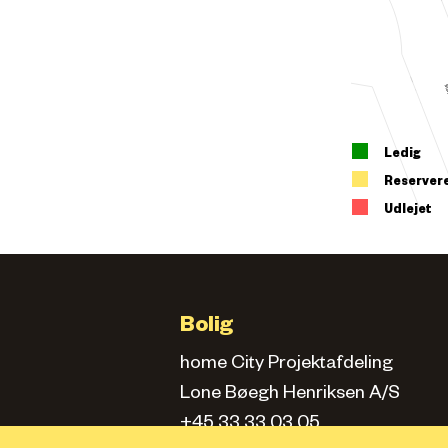
Ledig
Reserver
Udlejet
Bolig
home City Projektafdeling
Lone Bøegh Henriksen A/S
+45 33 33 03 05