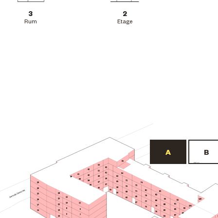
3
2
Rum
Etage
65
BF22
53
63
42
51
61
64
41
40
62
49
30
59
39
72
38
60
47
29
74
57
36
73
70
58
45
26
55
81
71
83
68
56
28
23
82
79
69
12
66
25
90
120
20
92
80
77
67
10
11
91
22
88
17
101
78
75
8
99
9
89
19
86
14
76
97
6
7
87
84
16