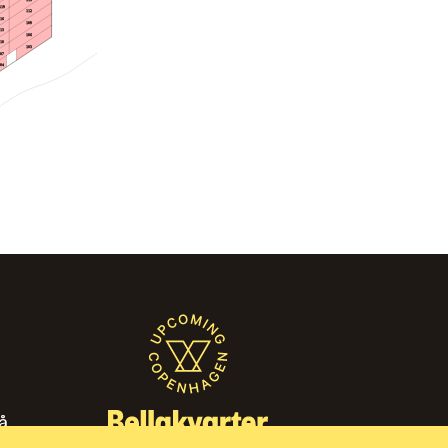
119
112
116
109
113
106
110
103
107
104
̊