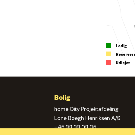
Ledig
Reserver
Udlejet
Bolig
home City Projektafdeling
Lone Bøegh Henriksen A/S
+45 33 33 03 05