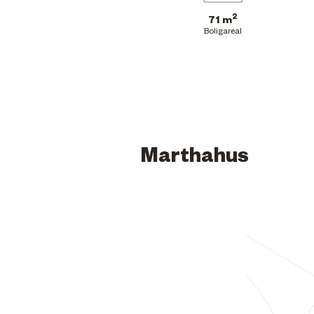
2
71 m
Boligareal
Marthahus