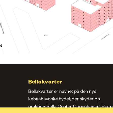
4
5
85
13
135
136
2
3
133
1
134
131
154
152
132
129
151
153
149
130
127
148
150
146
128
145
125
147
123
143
126
142
144
140
124
139
141
137
138
BF18
et
Bellakvarter
Bellakvarter er navnet på den nye
københavnske bydel, der skyder op
omkring Bella Center Copenhagen. Her pa