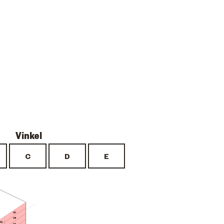
121
118
122
115