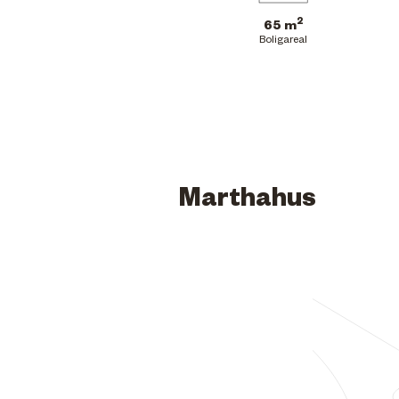
2
65 m
Boligareal
Marthahus