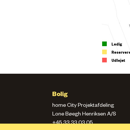
Ledig
Reserver
Udlejet
Bolig
home City Projektafdeling
Lone Bøegh Henriksen A/S
+45 33 33 03 05