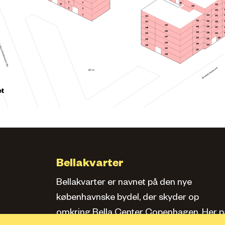
4
5
85
13
135
136
2
3
133
1
134
131
154
152
132
129
151
153
149
130
127
148
150
146
128
145
125
147
123
143
126
142
144
140
124
139
141
137
138
BF18
et
Bellakvarter
Bellakvarter er navnet på den nye
københavnske bydel, der skyder op
omkring Bella Center Copenhagen. Her pa