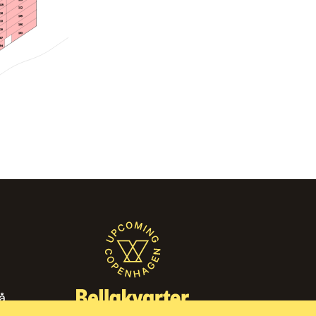
119
112
116
109
113
106
110
103
107
104
̊