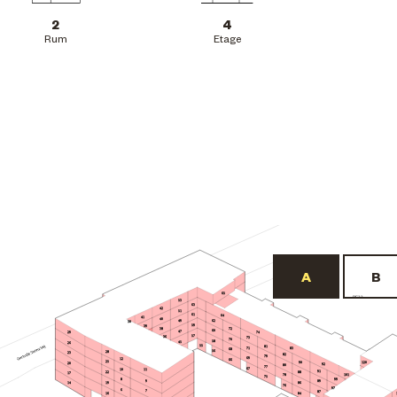
2
4
Rum
Etage
65
BF22
53
63
42
51
61
64
41
40
62
49
30
59
39
72
38
60
47
29
74
57
36
73
70
58
45
26
55
81
71
83
68
56
28
23
82
79
69
12
66
25
90
120
20
92
80
77
67
10
11
91
22
88
17
101
78
75
8
99
9
89
19
86
14
76
97
6
7
87
84
16