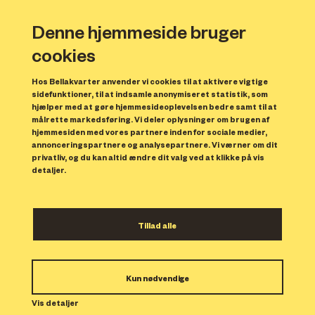
Denne hjemmeside bruger
cookies
Hos Bellakvarter anvender vi cookies til at aktivere vigtige
sidefunktioner, til at indsamle anonymiseret statistik, som
hjælper med at gøre hjemmesideoplevelsen bedre samt til at
målrette markedsføring. Vi deler oplysninger om brugen af
Forrige
N
hjemmesiden med vores partnere inden for sociale medier,
annonceringspartnere og analysepartnere. Vi værner om dit
privatliv, og du kan altid ændre dit valg ved at klikke på vis
detaljer.
Tillad alle
Bolig 32
Kun nødvendige
Indflytning: 01/03/2024
Boligen er udlejet.
Vis detaljer