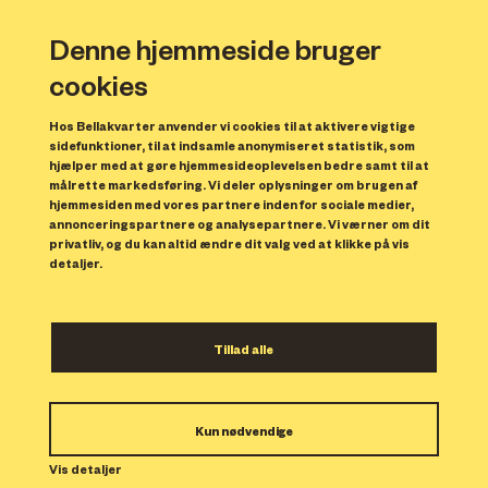
Denne hjemmeside bruger
cookies
Hos Bellakvarter anvender vi cookies til at aktivere vigtige
sidefunktioner, til at indsamle anonymiseret statistik, som
hjælper med at gøre hjemmesideoplevelsen bedre samt til at
målrette markedsføring. Vi deler oplysninger om brugen af
Forrige
N
hjemmesiden med vores partnere inden for sociale medier,
annonceringspartnere og analysepartnere. Vi værner om dit
privatliv, og du kan altid ændre dit valg ved at klikke på vis
detaljer.
Tillad alle
Bolig 4
Kun nødvendige
Indflytning: 01/03/2025
Boligen er udlejet.
Vis detaljer