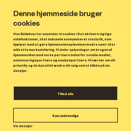
Denne hjemmeside bruger
cookies
Hos Bellakvarter anvender vi cookies til at aktivere vigtige
sidefunktioner, til at indsamle anonymiseret statistik, som
hjælper med at gøre hjemmesideoplevelsen bedre samt til at
målrette markedsføring. Vi deler oplysninger om brugen af
Forrige
N
hjemmesiden med vores partnere inden for sociale medier,
annonceringspartnere og analysepartnere. Vi værner om dit
privatliv, og du kan altid ændre dit valg ved at klikke på vis
detaljer.
Tillad alle
Bolig 42
Kun nødvendige
Indflytning: 01/03/2024
Boligen er udlejet.
Vis detaljer