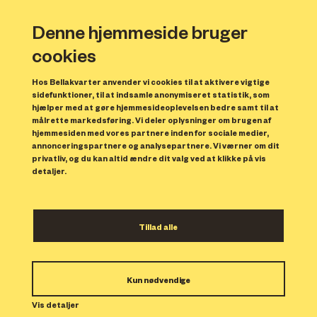
Denne hjemmeside bruger
cookies
Hos Bellakvarter anvender vi cookies til at aktivere vigtige
sidefunktioner, til at indsamle anonymiseret statistik, som
hjælper med at gøre hjemmesideoplevelsen bedre samt til at
målrette markedsføring. Vi deler oplysninger om brugen af
Forrige
N
hjemmesiden med vores partnere inden for sociale medier,
annonceringspartnere og analysepartnere. Vi værner om dit
privatliv, og du kan altid ændre dit valg ved at klikke på vis
detaljer.
Tillad alle
Bolig 47
Kun nødvendige
Indflytning: 01/05/2025
Boligen er udlejet.
Vis detaljer