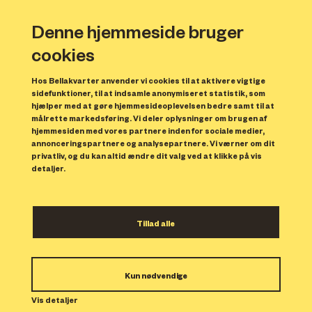
Denne hjemmeside bruger
cookies
Hos Bellakvarter anvender vi cookies til at aktivere vigtige
sidefunktioner, til at indsamle anonymiseret statistik, som
hjælper med at gøre hjemmesideoplevelsen bedre samt til at
målrette markedsføring. Vi deler oplysninger om brugen af
Forrige
N
hjemmesiden med vores partnere inden for sociale medier,
annonceringspartnere og analysepartnere. Vi værner om dit
privatliv, og du kan altid ændre dit valg ved at klikke på vis
detaljer.
Tillad alle
Bolig 50
Kun nødvendige
Indflytning: 15/01/2024
Boligen er udlejet.
Vis detaljer