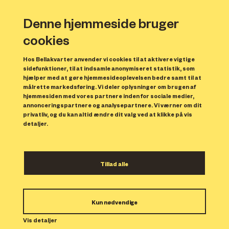
Denne hjemmeside bruger
cookies
Hos Bellakvarter anvender vi cookies til at aktivere vigtige
sidefunktioner, til at indsamle anonymiseret statistik, som
hjælper med at gøre hjemmesideoplevelsen bedre samt til at
målrette markedsføring. Vi deler oplysninger om brugen af
Forrige
N
hjemmesiden med vores partnere inden for sociale medier,
annonceringspartnere og analysepartnere. Vi værner om dit
privatliv, og du kan altid ændre dit valg ved at klikke på vis
detaljer.
Tillad alle
Bolig 54
Kun nødvendige
Indflytning: 15/01/2024
Boligen er udlejet.
Vis detaljer