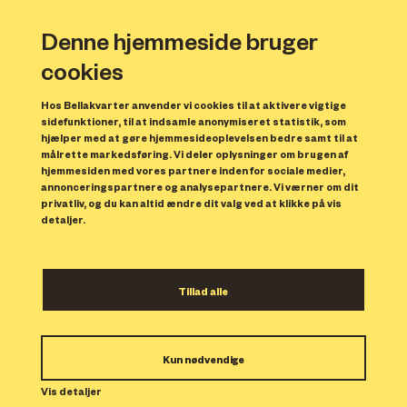
Denne hjemmeside bruger
cookies
Hos Bellakvarter anvender vi cookies til at aktivere vigtige
sidefunktioner, til at indsamle anonymiseret statistik, som
hjælper med at gøre hjemmesideoplevelsen bedre samt til at
målrette markedsføring. Vi deler oplysninger om brugen af
Forrige
N
hjemmesiden med vores partnere inden for sociale medier,
annonceringspartnere og analysepartnere. Vi værner om dit
privatliv, og du kan altid ændre dit valg ved at klikke på vis
detaljer.
Tillad alle
Bolig 62
Kun nødvendige
Indflytning: 15/01/2024
Boligen er udlejet.
Vis detaljer