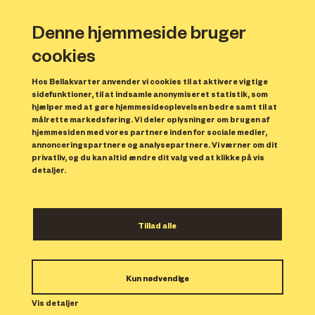
Denne hjemmeside bruger
cookies
Hos Bellakvarter anvender vi cookies til at aktivere vigtige
sidefunktioner, til at indsamle anonymiseret statistik, som
hjælper med at gøre hjemmesideoplevelsen bedre samt til at
målrette markedsføring. Vi deler oplysninger om brugen af
Forrige
N
hjemmesiden med vores partnere inden for sociale medier,
annonceringspartnere og analysepartnere. Vi værner om dit
privatliv, og du kan altid ændre dit valg ved at klikke på vis
detaljer.
Tillad alle
Bolig 63
Kun nødvendige
Indflytning: 15/01/2024
Boligen er udlejet.
Vis detaljer