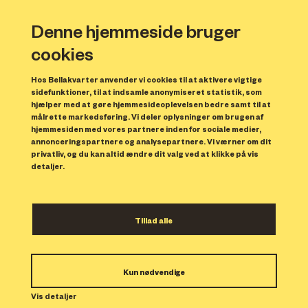
Denne hjemmeside bruger
cookies
Hos Bellakvarter anvender vi cookies til at aktivere vigtige
sidefunktioner, til at indsamle anonymiseret statistik, som
hjælper med at gøre hjemmesideoplevelsen bedre samt til at
målrette markedsføring. Vi deler oplysninger om brugen af
Forrige
N
hjemmesiden med vores partnere inden for sociale medier,
annonceringspartnere og analysepartnere. Vi værner om dit
privatliv, og du kan altid ændre dit valg ved at klikke på vis
detaljer.
Tillad alle
Bolig 67
Kun nødvendige
Indflytning: 01/03/2024
Boligen er udlejet.
Vis detaljer