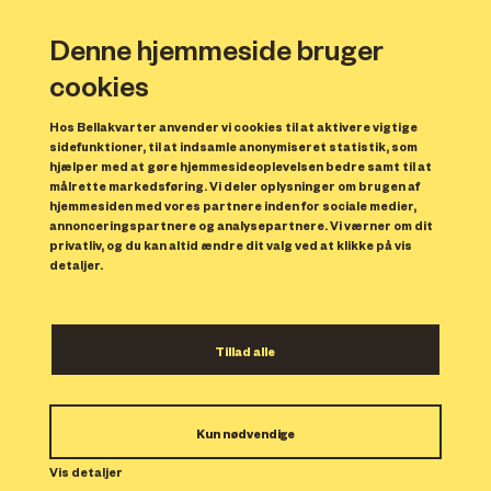
Denne hjemmeside bruger
cookies
Hos Bellakvarter anvender vi cookies til at aktivere vigtige
sidefunktioner, til at indsamle anonymiseret statistik, som
hjælper med at gøre hjemmesideoplevelsen bedre samt til at
målrette markedsføring. Vi deler oplysninger om brugen af
Forrige
N
hjemmesiden med vores partnere inden for sociale medier,
annonceringspartnere og analysepartnere. Vi værner om dit
privatliv, og du kan altid ændre dit valg ved at klikke på vis
detaljer.
Tillad alle
Bolig 7
Kun nødvendige
Indflytning: 15/01/2024
Boligen er udlejet.
Vis detaljer