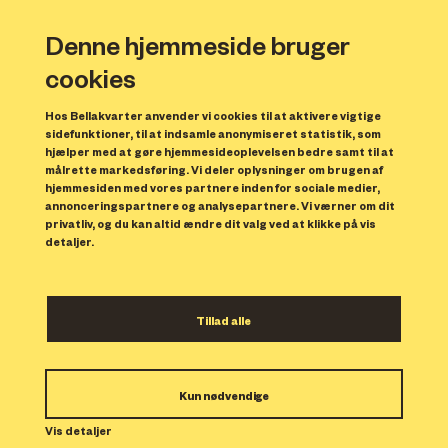
Denne hjemmeside bruger
cookies
Hos Bellakvarter anvender vi cookies til at aktivere vigtige
sidefunktioner, til at indsamle anonymiseret statistik, som
hjælper med at gøre hjemmesideoplevelsen bedre samt til at
målrette markedsføring. Vi deler oplysninger om brugen af
Forrige
N
hjemmesiden med vores partnere inden for sociale medier,
annonceringspartnere og analysepartnere. Vi værner om dit
privatliv, og du kan altid ændre dit valg ved at klikke på vis
detaljer.
Tillad alle
Bolig 76
Kun nødvendige
Indflytning: 15/01/2024
Boligen er udlejet.
Vis detaljer