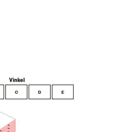
121
118
122
115