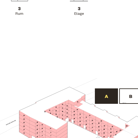
3
3
Rum
Etage
65
BF22
53
63
42
51
61
64
41
40
62
49
30
59
39
72
38
60
47
29
74
57
36
73
70
58
45
26
55
81
71
83
68
56
28
23
82
79
69
12
66
25
90
120
20
92
80
77
67
10
11
91
22
88
17
101
78
75
8
99
9
89
19
86
14
76
97
6
7
87
84
16