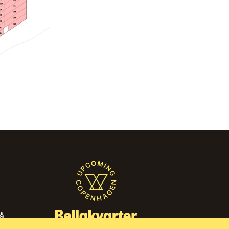
119
112
116
109
113
106
110
103
107
104
̊