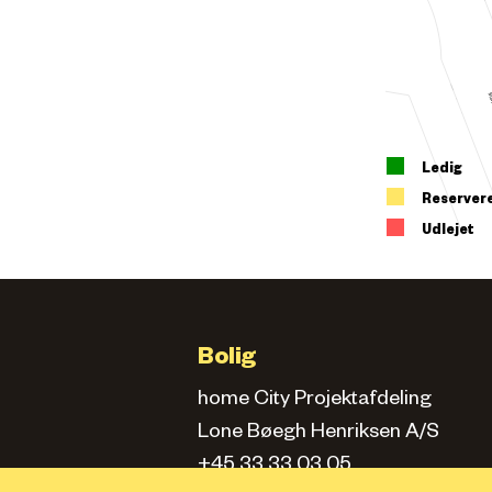
Ledig
Reserver
Udlejet
Bolig
home City Projektafdeling
Lone Bøegh Henriksen A/S
+45 33 33 03 05