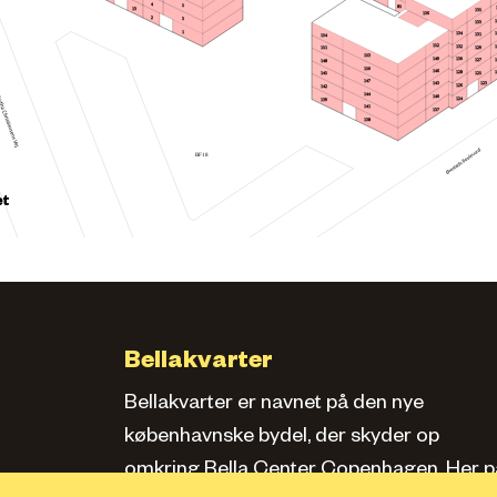
4
5
85
13
135
136
2
3
133
1
134
131
154
152
132
129
151
153
149
130
127
148
150
146
128
145
125
147
123
143
126
142
144
140
124
139
141
137
138
BF18
et
Bellakvarter
Bellakvarter er navnet på den nye
københavnske bydel, der skyder op
omkring Bella Center Copenhagen. Her pa