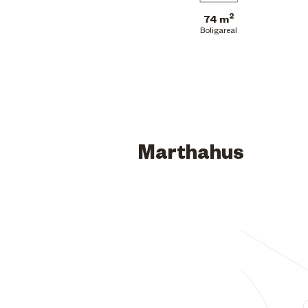
2
74 m
Boligareal
Marthahus