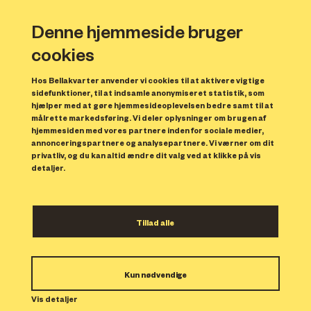
Denne hjemmeside bruger
cookies
Hos Bellakvarter anvender vi cookies til at aktivere vigtige
sidefunktioner, til at indsamle anonymiseret statistik, som
hjælper med at gøre hjemmesideoplevelsen bedre samt til at
målrette markedsføring. Vi deler oplysninger om brugen af
Forrige
N
hjemmesiden med vores partnere inden for sociale medier,
annonceringspartnere og analysepartnere. Vi værner om dit
privatliv, og du kan altid ændre dit valg ved at klikke på vis
detaljer.
Tillad alle
Bolig 87
Kun nødvendige
Indflytning: 15/01/2024
Boligen er udlejet.
Vis detaljer