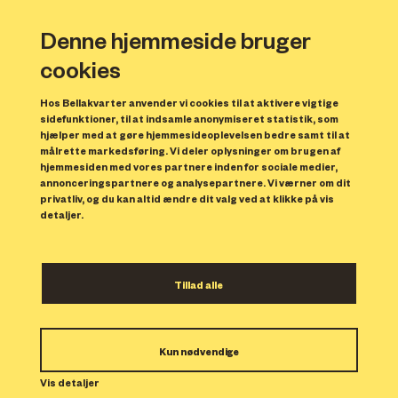
Denne hjemmeside bruger
cookies
Hos Bellakvarter anvender vi cookies til at aktivere vigtige
sidefunktioner, til at indsamle anonymiseret statistik, som
hjælper med at gøre hjemmesideoplevelsen bedre samt til at
målrette markedsføring. Vi deler oplysninger om brugen af
Forrige
N
hjemmesiden med vores partnere inden for sociale medier,
annonceringspartnere og analysepartnere. Vi værner om dit
privatliv, og du kan altid ændre dit valg ved at klikke på vis
detaljer.
Tillad alle
Bolig 88
Kun nødvendige
Indflytning: 01/08/2025
Boligen er udlejet.
Vis detaljer