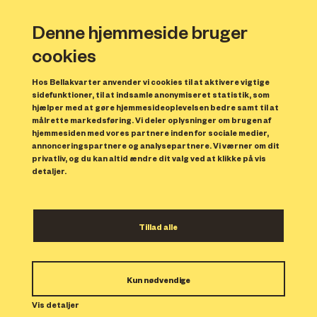
Denne hjemmeside bruger
cookies
Hos Bellakvarter anvender vi cookies til at aktivere vigtige
sidefunktioner, til at indsamle anonymiseret statistik, som
hjælper med at gøre hjemmesideoplevelsen bedre samt til at
målrette markedsføring. Vi deler oplysninger om brugen af
Forrige
N
hjemmesiden med vores partnere inden for sociale medier,
annonceringspartnere og analysepartnere. Vi værner om dit
privatliv, og du kan altid ændre dit valg ved at klikke på vis
detaljer.
Tillad alle
Bolig 97
Kun nødvendige
Indflytning: 15/01/2024
Boligen er udlejet.
Vis detaljer