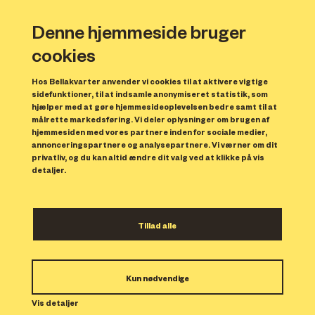
Denne hjemmeside bruger
cookies
Hos Bellakvarter anvender vi cookies til at aktivere vigtige
sidefunktioner, til at indsamle anonymiseret statistik, som
hjælper med at gøre hjemmesideoplevelsen bedre samt til at
målrette markedsføring. Vi deler oplysninger om brugen af
hjemmesiden med vores partnere inden for sociale medier,
annonceringspartnere og analysepartnere. Vi værner om dit
privatliv, og du kan altid ændre dit valg ved at klikke på vis
detaljer.
Åbent hus i Gads Hus hver
Tillad alle
søndag
Kun nødvendige
Hver søndag kl. 15.00-16.00 kan du gå på
Vis detaljer
opdagelse i prøveboligen i
Gads Hus
. Her tager