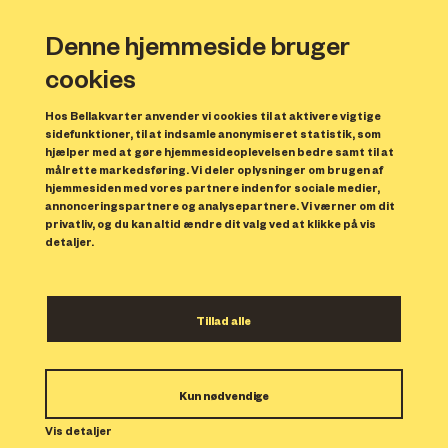
Denne hjemmeside bruger
cookies
Hos Bellakvarter anvender vi cookies til at aktivere vigtige
sidefunktioner, til at indsamle anonymiseret statistik, som
hjælper med at gøre hjemmesideoplevelsen bedre samt til at
målrette markedsføring. Vi deler oplysninger om brugen af
hjemmesiden med vores partnere inden for sociale medier,
annonceringspartnere og analysepartnere. Vi værner om dit
privatliv, og du kan altid ændre dit valg ved at klikke på vis
detaljer.
Åbent hus i Gertrudehus
Tillad alle
hver onsdag
Kun nødvendige
Hver onsdag kl. 16.30-17.00 kan du gå på
Vis detaljer
opdagelse i prøveboligen i Gertrudehus. Her