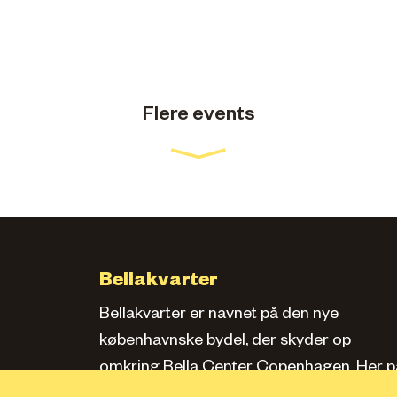
Flere events
Bellakvarter
Bellakvarter er navnet på den nye
københavnske bydel, der skyder op
omkring Bella Center Copenhagen. Her pa
siden kan du læse om kvarteret, se bolige