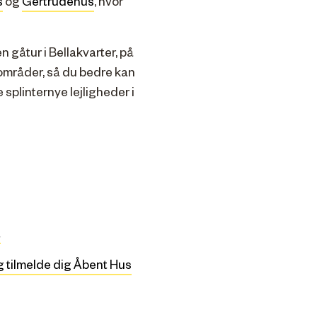
s
og
Gertrudehus
, hvor
gåtur i Bellakvarter, på
mråder, så du bedre kan
e splinternye lejligheder i
t
g tilmelde dig Åbent Hus