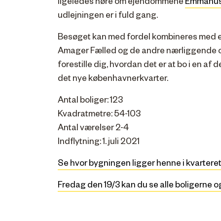
ligeledes høre om ejendommene
Emmahu
udlejningen er i fuld gang.
Besøget kan med fordel kombineres med en 
Amager Fælled og de andre nærliggende o
forestille dig, hvordan det er at bo i en af d
det nye københavnerkvarter.
Antal boliger: 123
Kvadratmetre: 54-103
Antal værelser 2-4
Indflytning: 1. juli 2021
Se hvor bygningen ligger henne i kvartere
Fredag den 19/3 kan du se alle boligerne o