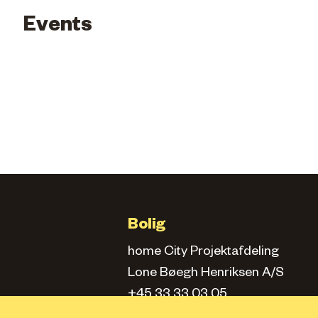
Events
Bolig
home City Projektafdeling
Lone Bøegh Henriksen A/S
+45 33 33 03 05
city.projektafd@home.dk