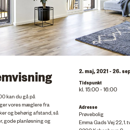
2. maj, 2021 - 26. s
remvisning
Tidspunkt
15:00 - 16:00
.00 kan du gå på
ager vores mæglere fra
Adresse
er og behørig afstand, så
Prøvebolig
er, gode planløsning og
Emma Gads Vej 22, 1. t