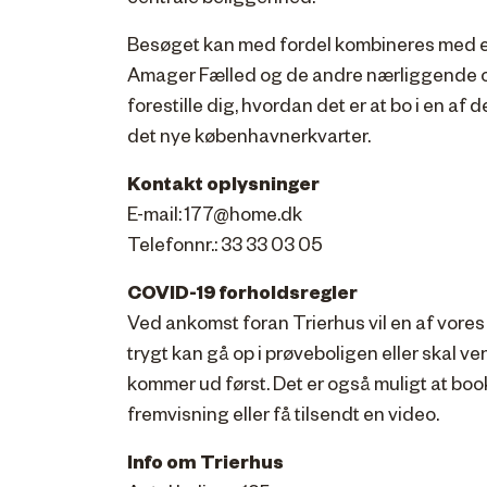
centrale beliggenhed.
Besøget kan med fordel kombineres med en 
Amager Fælled og de andre nærliggende o
forestille dig, hvordan det er at bo i en af d
det nye københavnerkvarter.
Kontakt oplysninger
E-mail: 177@home.dk
Telefonnr.: 33 33 03 05
COVID-19 forholdsregler
Ved ankomst foran Trierhus vil en af vore
trygt kan gå op i prøveboligen eller skal ve
kommer ud først. Det er også muligt at boo
fremvisning eller få tilsendt en video.
Info om Trierhus