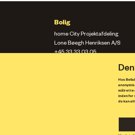
Bolig
home City Projektafdeling
Lone Bøegh Henriksen A/S
+45 33 33 03 05
city.projektafd@home.dk
Den
Hos Bellak
Kontorlejemål
anonymise
målrette 
Solstra Development
inden for
du kan alt
info@bellakvarter.dk
Butikslejemål
Solstra Development