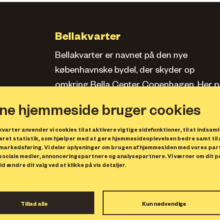
Bellakvarter
Bellakvarter er navnet på den nye
københavnske bydel, der skyder op
omkring Bella Center Copenhagen. Her pa
siden kan du læse om kvarteret, se bolige
ne hjemmeside bruger cookies
og erhverv samt opleve, hvad der sker.
varter anvender vi cookies til at aktivere vigtige sidefunktioner, til at indsaml
Privatlivspolitik
ret statistik, som hjælper med at gøre hjemmesideoplevelsen bedre samt til 
markedsføring. Vi deler oplysninger om brugen af hjemmesiden med vores par
 sociale medier, annonceringspartnere og analysepartnere. Vi værner om dit pri
id ændre dit valg ved at klikke på vis detaljer.
Bellakvarter Projektselskab A/
Center Boulevard 9
2300 København S
Tillad alle
Kun nødvendige
CVR 36950277