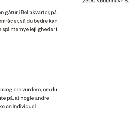
2300 København S.
gåtur i Bellakvarter, på
mråder, så du bedre kan
e splinternye lejligheder i
s mæglere vurdere, om du
nte på, at nogle andre
ke en individuel