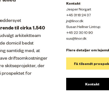
 Fælled
Kontakt
Jesper Norgart
+45 31 18 24 37
ræddersyet
jn@linor.dk
Susan Hellner Lintrup
ende til cirka 1.540
+45 22 30 10 90
udvalgt arkitektteam
sus@linor.dk
nde domicil bedst
ning samtidig med, at
Flere detaljer om lejemå
lave driftsomkostninger
Få tilsendt prospek
re skitseprojekter, der
i prospektet for
Kontakt