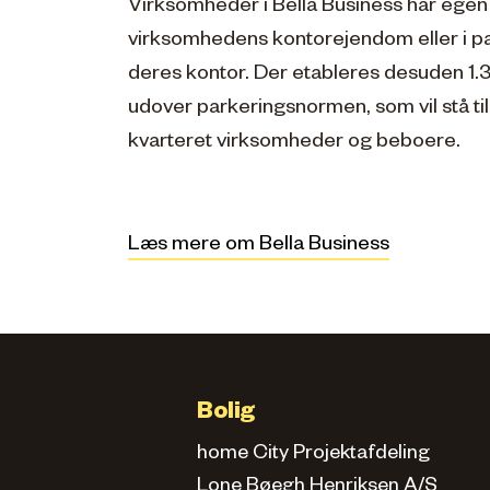
Virksomheder i Bella Business har egen
virksomhedens kontorejendom eller i p
deres kontor. Der etableres desuden 1.
udover parkeringsnormen, som vil stå ti
kvarteret virksomheder og beboere.
Læs mere om Bella Business
Bolig
home City Projektafdeling
Lone Bøegh Henriksen A/S