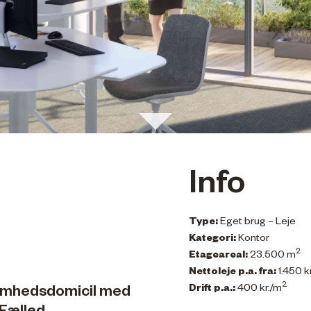
Info
Type:
Eget brug – Leje
Kategori:
Kontor
2
Etageareal:
23.500 m
Nettoleje p.a. fra:
1.450 k
2
Drift p.a.:
400 kr./m
somhedsdomicil med