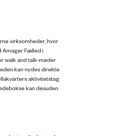
erne virksomheder, hvor
d Amager Fælled i
r walk and talk-møder
leden kan nydes direkte
llakvarters aktivitetstag
mødebokse kan desuden