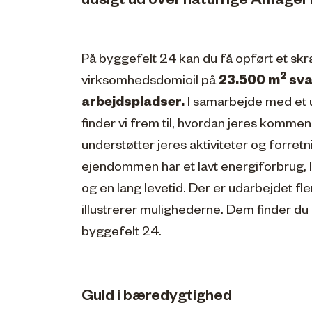
udsigt ud over naturrige Amager
På byggefelt 24 kan du få opført et sk
2
virksomhedsdomicil på
23.500 m
svar
arbejdspladser.
I samarbejde med et 
finder vi frem til, hvordan jeres komme
understøtter jeres aktiviteter og forret
ejendommen har et lavt energiforbrug, 
og en lang levetid. Der er udarbejdet fle
illustrerer mulighederne. Dem finder du 
byggefelt 24.
Guld i bæredygtighed