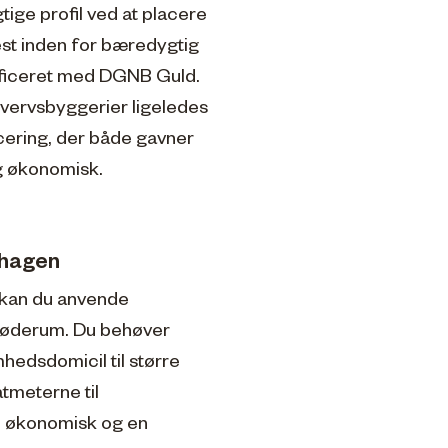
ige profil ved at placere
rest inden for bæredygtig
tificeret med DGNB Guld.
vervsbyggerier ligeledes
cering, der både gavner
og økonomisk.
nhagen
 kan du anvende
 møderum. Du behøver
mhedsdomicil til større
tmeterne til
en økonomisk og en