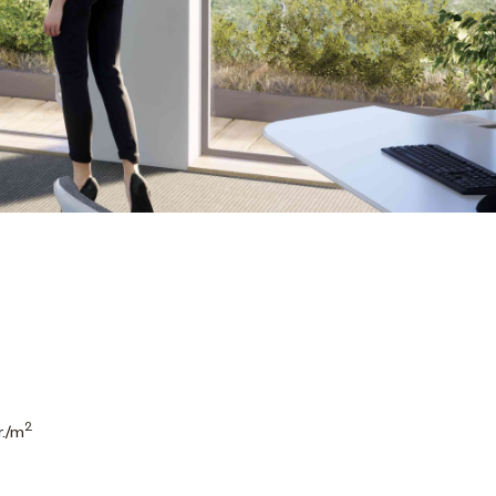
2
r./m