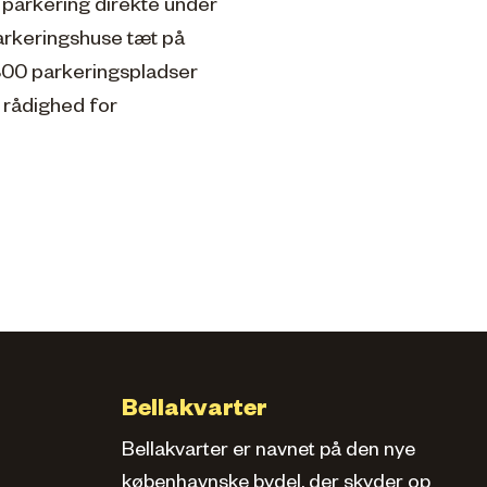
 parkering direkte under
arkeringshuse tæt på
300 parkeringspladser
l rådighed for
Bellakvarter
Bellakvarter er navnet på den nye
københavnske bydel, der skyder op