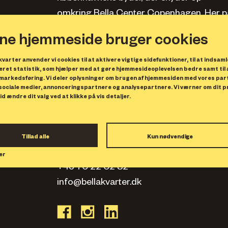
omkring Bella Center Copenhagen. Her pa
siden kan du læse om kvarteret, se bolige
ne hjemmeside bruger cookies
og erhverv samt opleve, hvad der sker.
varter anvender vi cookies til at aktivere vigtige sidefunktioner, til at indsaml
Privatlivspolitik
ret statistik, som hjælper med at gøre hjemmesideoplevelsen bedre samt til 
markedsføring. Vi deler oplysninger om brugen af hjemmesiden med vores par
 sociale medier, annonceringspartnere og analysepartnere. Vi værner om dit pri
id ændre dit valg ved at klikke på vis detaljer.
Bellakvarter Projektselskab A/
Center Boulevard 9
2300 København S
Tillad alle
Kun nødvendige
CVR 36950277
er
+45 70 22 02 82
info@bellakvarter.dk