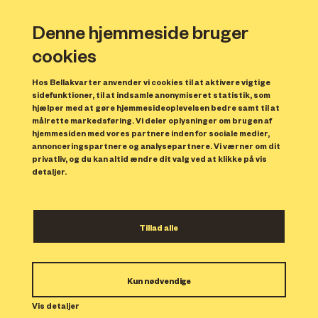
Denne hjemmeside bruger
cookies
Hos Bellakvarter anvender vi cookies til at aktivere vigtige
sidefunktioner, til at indsamle anonymiseret statistik, som
hjælper med at gøre hjemmesideoplevelsen bedre samt til at
målrette markedsføring. Vi deler oplysninger om brugen af
hjemmesiden med vores partnere inden for sociale medier,
annonceringspartnere og analysepartnere. Vi værner om dit
privatliv, og du kan altid ændre dit valg ved at klikke på vis
detaljer.
Skræddersyede kontorlejemål
Tillad alle
Godt indeklima, lave driftsomkostninger og en facade,
der afspejler jeres virksomhed. Få opført et domicil eller
kontor i flerbrugerhus, der passer til jeres behov.
Kun nødvendige
Vis detaljer