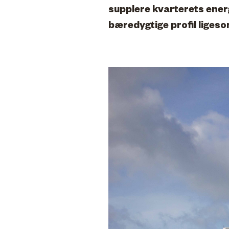
supplere kvarterets ener
bæredygtige profil liges