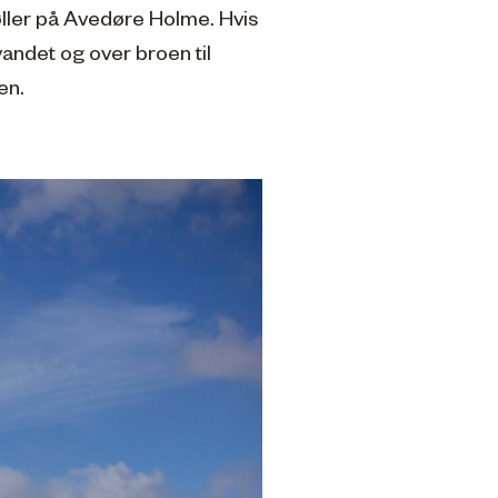
øller på Avedøre Holme. Hvis
vandet og over broen til
en.