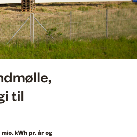
indmølle,
 til
 mio. kWh pr. år og