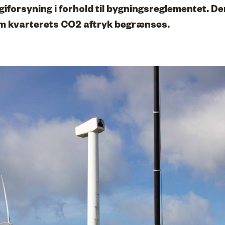
giforsyning i forhold til bygningsreglementet. D
om kvarterets CO2 aftryk begrænses.