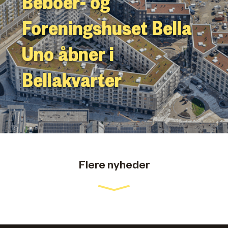
Beboer- og
Foreningshuset Bella
Uno åbner i
Bellakvarter
Flere nyheder