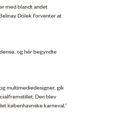
iver med blandt andet
elinay Dölek forventer at
 Odense, og hér begyndte
 og multimediedesigner, gik
ialfremstillet. Den blev
d det københavnske karneval,”