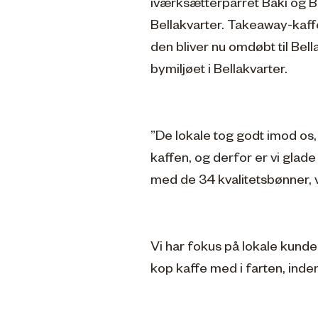
iværksætterparret Baki og Be
Bellakvarter. Takeaway-kaf
den bliver nu omdøbt til Bel
bymiljøet i Bellakvarter.
”De lokale tog godt imod os
kaffen, og derfor er vi glade
med de 34 kvalitetsbønner, vi
Vi har fokus på lokale kunde
kop kaffe med i farten, inde