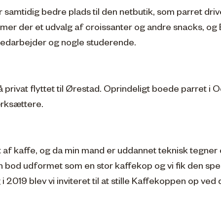
er samtidig bedre plads til den netbutik, som parret dr
r der et udvalg af croissanter og andre snacks, og B
medarbejder og nogle studerende.
rivat flyttet til Ørestad. Oprindeligt boede parret i
ærksættere.
et af kaffe, og da min mand er uddannet teknisk tegner
 bod udformet som en stor kaffekop og vi fik den spec
i 2019 blev vi inviteret til at stille Kaffekoppen op ve