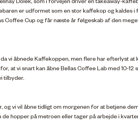
linay Dölek, som i forvejen driver en takeaway-kaffeba
febaren er udformet som en stor kaffekop og kaldes 
las Coffee Cup og får næste år følgeskab af den meget
, da vi åbnede Kaffekoppen, men flere har efterlyst a
 for, at vi snart kan åbne Bellas Coffee Lab med 10-12 
 tilbyder.
r, og vi vil åbne tidligt om morgenen for at betjene de
n de hopper på metroen eller tager på arbejde i kvarter