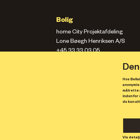
Bolig
home City Projektafdeling
Lone Bøegh Henriksen A/S
+45 33 33 03 05
city.projektafd@home.dk
Den
Hos Bellak
Kontorlejemål
anonymise
målrette 
Solstra Development
inden for
du kan alt
info@bellakvarter.dk
Butikslejemål
Solstra Development
Vis detalj