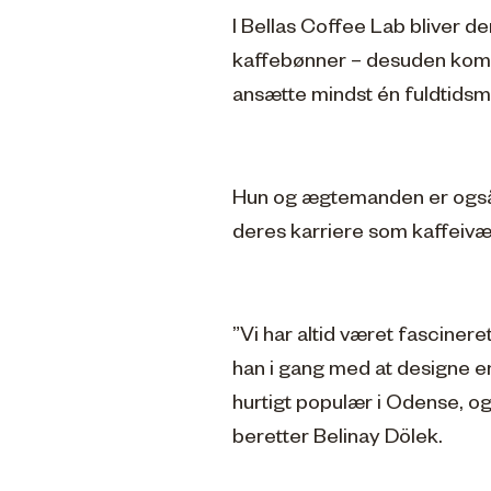
I Bellas Coffee Lab bliver d
kaffebønner – desuden komme
ansætte mindst én fuldtids
Hun og ægtemanden er også p
deres karriere som kaffeiv
”Vi har altid været fasciner
han i gang med at designe en
hurtigt populær i Odense, og 
beretter Belinay Dölek.