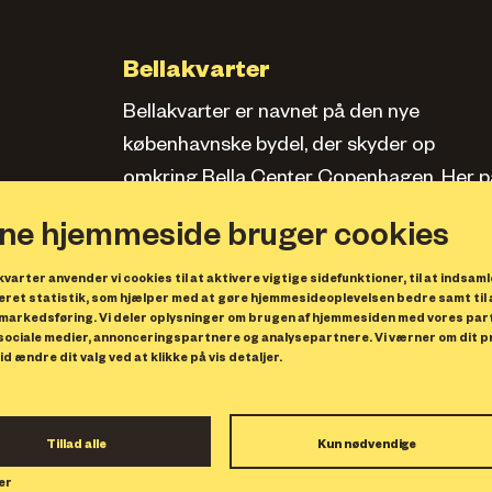
Bellakvarter
Bellakvarter er navnet på den nye
københavnske bydel, der skyder op
omkring Bella Center Copenhagen. Her pa
siden kan du læse om kvarteret, se bolige
ne hjemmeside bruger cookies
og erhverv samt opleve, hvad der sker.
varter anvender vi cookies til at aktivere vigtige sidefunktioner, til at indsaml
Privatlivspolitik
ret statistik, som hjælper med at gøre hjemmesideoplevelsen bedre samt til 
markedsføring. Vi deler oplysninger om brugen af hjemmesiden med vores par
 sociale medier, annonceringspartnere og analysepartnere. Vi værner om dit pri
id ændre dit valg ved at klikke på vis detaljer.
Bellakvarter Projektselskab A/
Center Boulevard 9
2300 København S
Tillad alle
Kun nødvendige
CVR 36950277
er