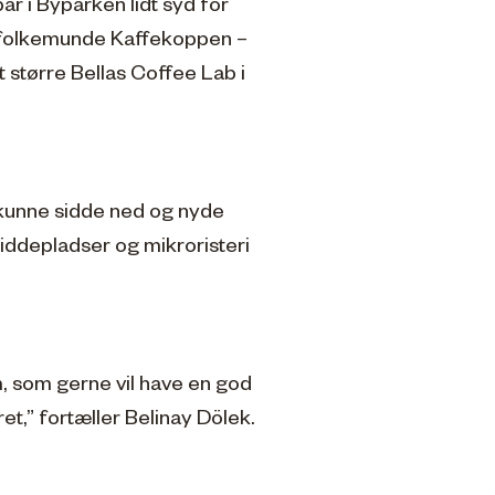
r i Byparken lidt syd for
i folkemunde Kaffekoppen –
 større Bellas Coffee Lab i
t kunne sidde ned og nyde
siddepladser og mikroristeri
m, som gerne vil have en god
et,” fortæller Belinay Dölek.